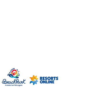
Compare os hotéis
Compare os hotéis e reserve a melhor
opção para suas merecidas férias!
ENTRAL DE RESERVAS
0800 737 6787