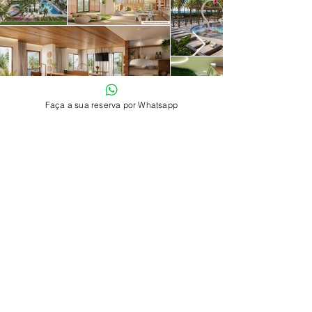
Faça a sua reserva por Whatsapp
Garanta agora a sua reserva!
E viva momentos inesquecíveis!
Ohana Beach Park Resort, está localizado na cidade de
Aquiraz, no estado do Ceará, Brasil. O Hotel está situado
próximo ao Beach Park, , e fica à beira-mar, oferecendo uma
vista deslumbrante do oceano.
Faça a sua reserva agora!
Veja também outros resorts
Outras opções para você e sua família passarem
as férias muito animadas