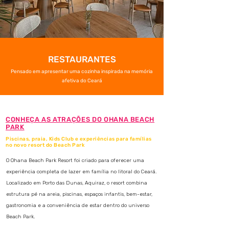
RESTAURANTES
Pensado em apresentar uma cozinha inspirada na memória
afetiva do Ceará
CONHEÇA AS ATRAÇÕES DO OHANA BEACH
PARK
Piscinas, praia, Kids Club e experiências para famílias
no novo resort do Beach Park
O Ohana Beach Park Resort foi criado para oferecer uma
experiência completa de lazer em família no litoral do Ceará.
Localizado em Porto das Dunas, Aquiraz, o resort combina
estrutura pé na areia, piscinas, espaços infantis, bem-estar,
gastronomia e a conveniência de estar dentro do universo
Beach Park.