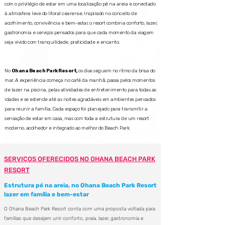
com o privilégio de estar em uma localização pé na areia e conectado
à atmosfera leve do litoral cearense. Inspirado no conceito de
acolhimento, convivência e bem-estar, o resort combina conforto, lazer,
gastronomia e serviços pensados para que cada momento da viagem
seja vivido com tranquilidade, praticidade e encanto.
No
Ohana Beach Park Resort,
os dias seguem no ritmo da brisa do
mar. A experiência começa no café da manhã, passa pelos momentos
de lazer na piscina, pelas atividades de entretenimento para todas as
idades e se estende até as noites agradáveis em ambientes pensados
para reunir a família. Cada espaço foi planejado para transmitir a
sensação de estar em casa, mas com toda a estrutura de um resort
moderno, acolhedor e integrado ao melhor do Beach Park.
SERVIÇOS OFERECIDOS NO OHANA BEACH PARK
RESORT
Estrutura pé na areia, no Ohana Beach Park Resort
lazer em família e bem-estar
O Ohana Beach Park Resort conta com uma proposta voltada para
famílias que desejam unir conforto, praia, lazer, gastronomia e