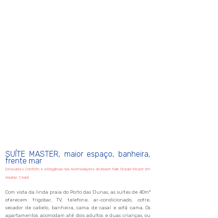
SUÍTE MASTER, maior espaço, banheira,
frente mar
Descubra o Conforto e a Elegância nas Acomodações do Beach Park Oceani Resort em
Aquiraz, Ceará
Com vista da linda praia do Porto das Dunas, as suítes de 40m²
oferecem frigobar, TV, telefone, ar-condicionado, cofre,
secador de cabelo, banheira, cama de casal e sofá cama. Os
apartamentos acomodam até dois adultos e duas crianças, ou