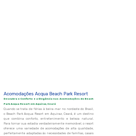
Acomodações Acqua Beach Park Resor
t
Descubra o Conforto e a Elegância nas Acomodações do Beach
Park Acqua Resort em Aquiraz, Ceará
Quando se trata de férias à beira-mar no nordeste do Brasil,
o Beach Park Acqua Resort em Aquiraz, Ceará, é um destino
que combina conforto, entretenimento e beleza natural.
Para tornar sua estadia verdadeiramente memorável, o resort
oferece uma variedade de acomodações de alta qualidade,
perfeitamente adaptadas às nec
essidades de famílias, casais