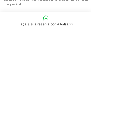
inesquecível.
Reserve sua estadia no Beach Park Acqua Resort e desfrute
do melhor do nordeste brasileiro com o conforto e a elegância
que você merece. Garanta já sua reserva e prepare-se para
Faça a sua reserva por Whatsapp
momentos incríveis no paraíso do Ceará.
Precisa de ajuda?