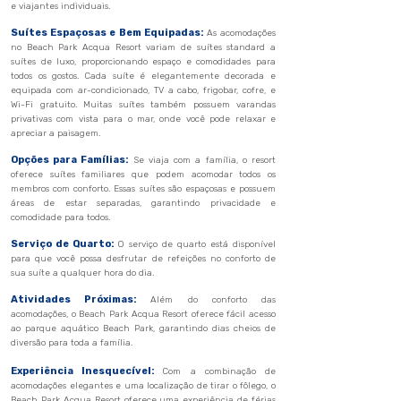
e viajantes individuais.
Suítes Espaçosas e Bem Equipadas:
As acomodações
no Beach Park Acqua Resort variam de suítes standard a
suítes de luxo, proporcionando espaço e comodidades para
todos os gostos. Cada suíte é elegantemente decorada e
equipada com ar-condicionado, TV a cabo, frigobar, cofre, e
Wi-Fi gratuito. Muitas suítes também possuem varandas
privativas com vista para o mar, onde você pode relaxar e
apreciar a paisagem.
Opções para Famílias:
Se viaja com a família, o resort
oferece suítes familiares que podem acomodar todos os
membros com conforto. Essas suítes são espaçosas e possuem
áreas de estar separadas, garantindo privacidade e
comodidade para todos.
Serviço de Quarto:
O serviço de quarto está disponível
para que você possa desfrutar de refeições no conforto de
sua suíte a qualquer hora do dia.
Atividades Próximas:
Além do conforto das
acomodações, o Beach Park Acqua Resort oferece fácil acesso
ao parque aquático Beach Park, garantindo dias cheios de
diversão para toda a família.
Experiência Inesquecível:
Com a combinação de
acomodações elegantes e uma localização de tirar o fôlego, o
Beach Park Acqua Resort oferece uma experiência de férias